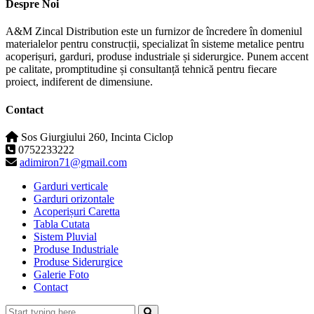
Despre Noi
A&M Zincal Distribution este un furnizor de încredere în domeniul
materialelor pentru construcții, specializat în sisteme metalice pentru
acoperișuri, garduri, produse industriale și siderurgice. Punem accent
pe calitate, promptitudine și consultanță tehnică pentru fiecare
proiect, indiferent de dimensiune.
Contact
Sos Giurgiului 260, Incinta Ciclop
0752233222
adimiron71@gmail.com
Garduri verticale
Garduri orizontale
Acoperișuri Caretta
Tabla Cutata
Sistem Pluvial
Produse Industriale
Produse Siderurgice
Galerie Foto
Contact