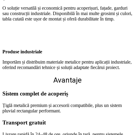
O soluție versatilă și economică pentru acoperișuri, fațade, garduri
sau construcții industriale. Disponibilă în mai multe grosimi și culori,
tabla cutată este ușor de montat și oferă durabilitate în timp.
Produse industriale
Importăm și distribuim materiale metalice pentru aplicații industriale,
oferind recomandări tehnice și soluții adaptate fiecărui proiect.
Avantaje
Sistem complet de acoperiș
Țiglă metalică premium și accesorii compatibile, plus un sistem
pluvial rectangular performant.
Transport gratuit
Livrare rapidă în 24–48 de ore, oriunde în țară, pentru sistemele