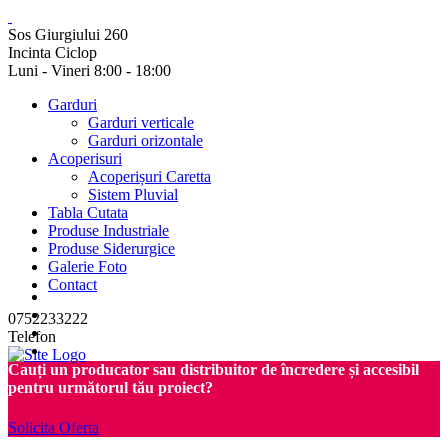
Sos Giurgiului 260
Incinta Ciclop
Luni - Vineri 8:00 - 18:00
Garduri
Garduri verticale
Garduri orizontale
Acoperisuri
Acoperișuri Caretta
Sistem Pluvial
Tabla Cutata
Produse Industriale
Produse Siderurgice
Galerie Foto
Contact
0752233222
Telefon
Cauți un producator sau distribuitor de încredere și accesibil
pentru următorul tău proiect?
Solicita Oferta