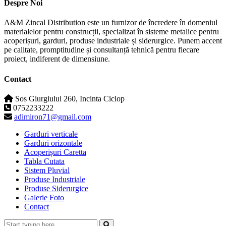
Despre Noi
A&M Zincal Distribution este un furnizor de încredere în domeniul
materialelor pentru construcții, specializat în sisteme metalice pentru
acoperișuri, garduri, produse industriale și siderurgice. Punem accent
pe calitate, promptitudine și consultanță tehnică pentru fiecare
proiect, indiferent de dimensiune.
Contact
Sos Giurgiului 260, Incinta Ciclop
0752233222
adimiron71@gmail.com
Garduri verticale
Garduri orizontale
Acoperișuri Caretta
Tabla Cutata
Sistem Pluvial
Produse Industriale
Produse Siderurgice
Galerie Foto
Contact