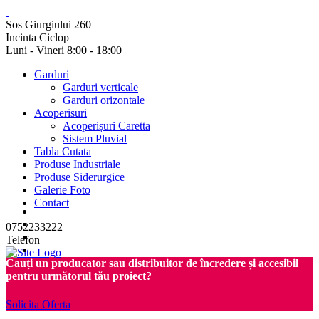
Sos Giurgiului 260
Incinta Ciclop
Luni - Vineri 8:00 - 18:00
Garduri
Garduri verticale
Garduri orizontale
Acoperisuri
Acoperișuri Caretta
Sistem Pluvial
Tabla Cutata
Produse Industriale
Produse Siderurgice
Galerie Foto
Contact
0752233222
Telefon
Cauți un producator sau distribuitor de încredere și accesibil
pentru următorul tău proiect?
Solicita Oferta