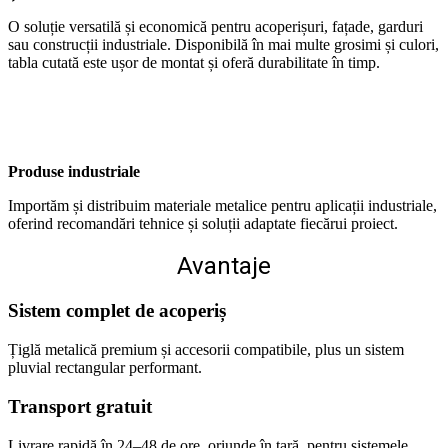
O soluție versatilă și economică pentru acoperișuri, fațade, garduri
sau construcții industriale. Disponibilă în mai multe grosimi și culori,
tabla cutată este ușor de montat și oferă durabilitate în timp.
Produse industriale
Importăm și distribuim materiale metalice pentru aplicații industriale,
oferind recomandări tehnice și soluții adaptate fiecărui proiect.
Avantaje
Sistem complet de acoperiș
Țiglă metalică premium și accesorii compatibile, plus un sistem
pluvial rectangular performant.
Transport gratuit
Livrare rapidă în 24–48 de ore, oriunde în țară, pentru sistemele