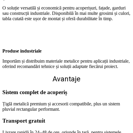
O soluție versatilă și economică pentru acoperișuri, fațade, garduri
sau construcții industriale. Disponibilă în mai multe grosimi și culori,
tabla cutată este ușor de montat și oferă durabilitate în timp.
Produse industriale
Importăm și distribuim materiale metalice pentru aplicații industriale,
oferind recomandări tehnice și soluții adaptate fiecărui proiect.
Avantaje
Sistem complet de acoperiș
Țiglă metalică premium și accesorii compatibile, plus un sistem
pluvial rectangular performant.
Transport gratuit
Livrare rapidă în 24–48 de ore, oriunde în țară, pentru sistemele