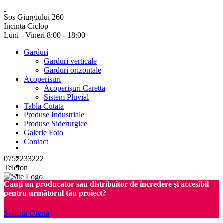
Sos Giurgiului 260
Incinta Ciclop
Luni - Vineri 8:00 - 18:00
Garduri
Garduri verticale
Garduri orizontale
Acoperisuri
Acoperișuri Caretta
Sistem Pluvial
Tabla Cutata
Produse Industriale
Produse Siderurgice
Galerie Foto
Contact
0752233222
Telefon
Cauți un producator sau distribuitor de încredere și accesibil
pentru următorul tău proiect?
Solicita Oferta