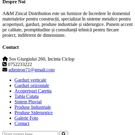
Despre Noi
A&M Zincal Distribution este un furnizor de încredere în domeniul
materialelor pentru construcții, specializat în sisteme metalice pentru
acoperișuri, garduri, produse industriale și siderurgice. Punem accent
pe calitate, promptitudine și consultanță tehnică pentru fiecare
proiect, indiferent de dimensiune.
Contact
Sos Giurgiului 260, Incinta Ciclop
0752233222
adimiron71@gmail.com
Garduri verticale
Garduri orizontale
Acoperișuri Caretta
Tabla Cutata
Sistem Pluvial
Produse Industriale
Produse Siderurgice
Galerie Foto
Contact