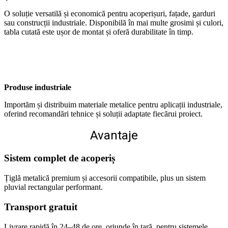
O soluție versatilă și economică pentru acoperișuri, fațade, garduri
sau construcții industriale. Disponibilă în mai multe grosimi și culori,
tabla cutată este ușor de montat și oferă durabilitate în timp.
Produse industriale
Importăm și distribuim materiale metalice pentru aplicații industriale,
oferind recomandări tehnice și soluții adaptate fiecărui proiect.
Avantaje
Sistem complet de acoperiș
Țiglă metalică premium și accesorii compatibile, plus un sistem
pluvial rectangular performant.
Transport gratuit
Livrare rapidă în 24–48 de ore, oriunde în țară, pentru sistemele