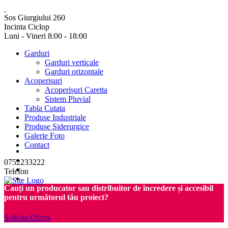
Sos Giurgiului 260
Incinta Ciclop
Luni - Vineri 8:00 - 18:00
Garduri
Garduri verticale
Garduri orizontale
Acoperisuri
Acoperișuri Caretta
Sistem Pluvial
Tabla Cutata
Produse Industriale
Produse Siderurgice
Galerie Foto
Contact
0752233222
Telefon
Cauți un producator sau distribuitor de încredere și accesibil
pentru următorul tău proiect?
Solicita Oferta