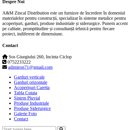
Despre Noi
A&M Zincal Distribution este un furnizor de încredere în domeniul
materialelor pentru construcții, specializat în sisteme metalice pentru
acoperișuri, garduri, produse industriale și siderurgice. Punem accent
pe calitate, promptitudine și consultanță tehnică pentru fiecare
proiect, indiferent de dimensiune.
Contact
Sos Giurgiului 260, Incinta Ciclop
0752233222
adimiron71@gmail.com
Garduri verticale
Garduri orizontale
Acoperișuri Caretta
Tabla Cutata
Sistem Pluvial
Produse Industriale
Produse Siderurgice
Galerie Foto
Contact