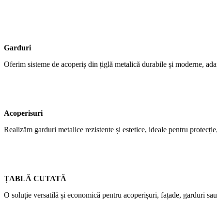
Garduri
Oferim sisteme de acoperiș din țiglă metalică durabile și moderne, adap
Acoperisuri
Realizăm garduri metalice rezistente și estetice, ideale pentru protecție,
ȚABLĂ CUTATĂ
O soluție versatilă și economică pentru acoperișuri, fațade, garduri sau 