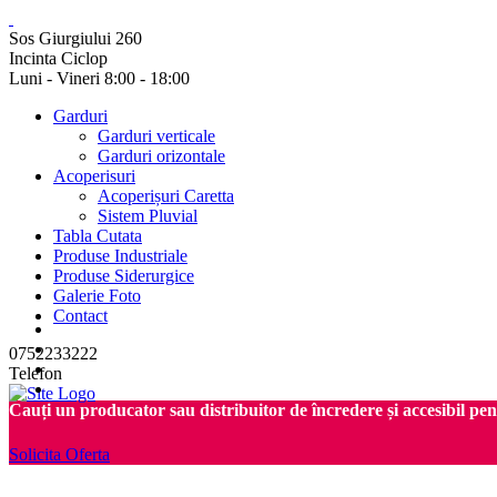
Sos Giurgiului 260
Incinta Ciclop
Luni - Vineri 8:00 - 18:00
Garduri
Garduri verticale
Garduri orizontale
Acoperisuri
Acoperișuri Caretta
Sistem Pluvial
Tabla Cutata
Produse Industriale
Produse Siderurgice
Galerie Foto
Contact
0752233222
Telefon
Cauți un producator sau distribuitor de încredere și accesibil pe
Solicita Oferta