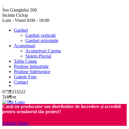
Sos Giurgiului 260
Incinta Ciclop
Luni - Vineri 8:00 - 18:00
Garduri
Garduri verticale
Garduri orizontale
Acoperisuri
Acoperișuri Caretta
Sistem Pluvial
Tabla Cutata
Produse Industriale
Produse Siderurgice
Galerie Foto
Contact
0752233222
Telefon
Cauți un producator sau distribuitor de încredere și accesibil
pentru următorul tău proiect?
Solicita Oferta