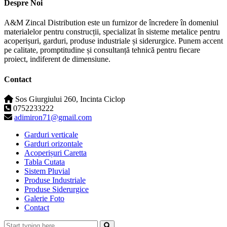
Despre Noi
A&M Zincal Distribution este un furnizor de încredere în domeniul
materialelor pentru construcții, specializat în sisteme metalice pentru
acoperișuri, garduri, produse industriale și siderurgice. Punem accent
pe calitate, promptitudine și consultanță tehnică pentru fiecare
proiect, indiferent de dimensiune.
Contact
Sos Giurgiului 260, Incinta Ciclop
0752233222
adimiron71@gmail.com
Garduri verticale
Garduri orizontale
Acoperișuri Caretta
Tabla Cutata
Sistem Pluvial
Produse Industriale
Produse Siderurgice
Galerie Foto
Contact