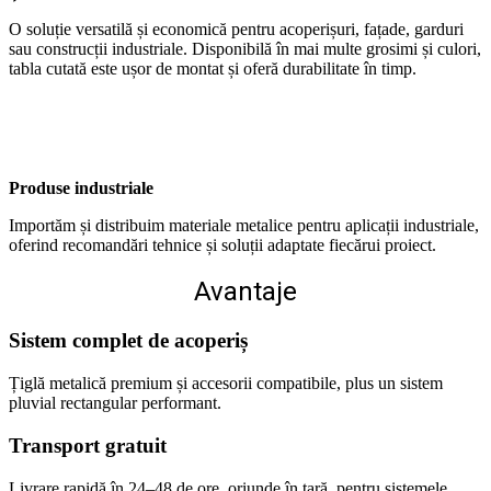
O soluție versatilă și economică pentru acoperișuri, fațade, garduri
sau construcții industriale. Disponibilă în mai multe grosimi și culori,
tabla cutată este ușor de montat și oferă durabilitate în timp.
Produse industriale
Importăm și distribuim materiale metalice pentru aplicații industriale,
oferind recomandări tehnice și soluții adaptate fiecărui proiect.
Avantaje
Sistem complet de acoperiș
Țiglă metalică premium și accesorii compatibile, plus un sistem
pluvial rectangular performant.
Transport gratuit
Livrare rapidă în 24–48 de ore, oriunde în țară, pentru sistemele