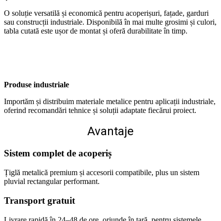
O soluție versatilă și economică pentru acoperișuri, fațade, garduri
sau construcții industriale. Disponibilă în mai multe grosimi și culori,
tabla cutată este ușor de montat și oferă durabilitate în timp.
Produse industriale
Importăm și distribuim materiale metalice pentru aplicații industriale,
oferind recomandări tehnice și soluții adaptate fiecărui proiect.
Avantaje
Sistem complet de acoperiș
Țiglă metalică premium și accesorii compatibile, plus un sistem
pluvial rectangular performant.
Transport gratuit
Livrare rapidă în 24–48 de ore, oriunde în țară, pentru sistemele