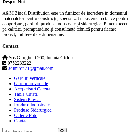
Despre Noi
A&M Zincal Distribution este un furnizor de încredere în domeniul
materialelor pentru construcții, specializat în sisteme metalice pentru
acoperișuri, garduri, produse industriale și siderurgice. Punem accent
pe calitate, promptitudine și consultanță tehnică pentru fiecare
proiect, indiferent de dimensiune.
Contact
Sos Giurgiului 260, Incinta Ciclop
0752233222
adimiron71@gmail.com
Garduri verticale
Garduri orizontale
Acoperișuri Caretta
Tabla Cutata
Sistem Pluvial
Produse Industriale
Produse Siderurgice
Galerie Foto
Contact