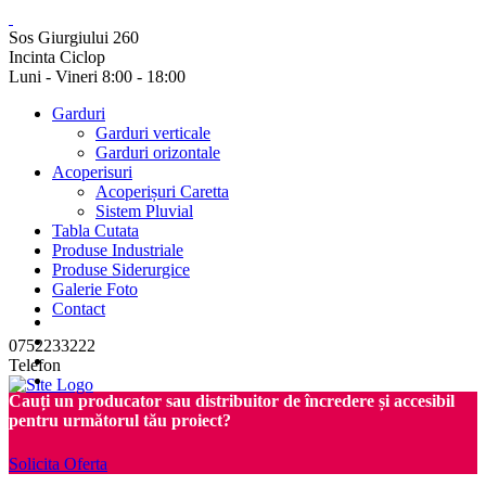
Sos Giurgiului 260
Incinta Ciclop
Luni - Vineri 8:00 - 18:00
Garduri
Garduri verticale
Garduri orizontale
Acoperisuri
Acoperișuri Caretta
Sistem Pluvial
Tabla Cutata
Produse Industriale
Produse Siderurgice
Galerie Foto
Contact
0752233222
Telefon
Cauți un producator sau distribuitor de încredere și accesibil
pentru următorul tău proiect?
Solicita Oferta