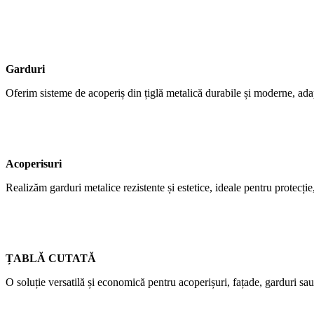
Garduri
Oferim sisteme de acoperiș din țiglă metalică durabile și moderne, adap
Acoperisuri
Realizăm garduri metalice rezistente și estetice, ideale pentru protecție,
ȚABLĂ CUTATĂ
O soluție versatilă și economică pentru acoperișuri, fațade, garduri sau 