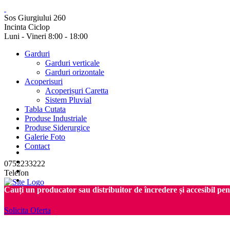
Sos Giurgiului 260
Incinta Ciclop
Luni - Vineri 8:00 - 18:00
Garduri
Garduri verticale
Garduri orizontale
Acoperisuri
Acoperișuri Caretta
Sistem Pluvial
Tabla Cutata
Produse Industriale
Produse Siderurgice
Galerie Foto
Contact
0752233222
Telefon
Cauți un producator sau distribuitor de încredere și accesibil pe
Solicita Oferta