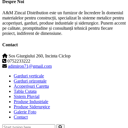
Despre Noi
A&M Zincal Distribution este un furnizor de încredere în domeniul
materialelor pentru construcții, specializat în sisteme metalice pentru
acoperișuri, garduri, produse industriale și siderurgice. Punem accent
pe calitate, promptitudine și consultanță tehnică pentru fiecare
proiect, indiferent de dimensiune.
Contact
Sos Giurgiului 260, Incinta Ciclop
0752233222
adimiron71@gmail.com
Garduri verticale
Garduri orizontale
Acoperișuri Caretta
Tabla Cutata
Sistem Pluvial
Produse Industriale
Produse Siderurgice
Galerie Foto
Contact