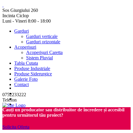
Sos Giurgiului 260
Incinta Ciclop
Luni - Vineri 8:00 - 18:00
Garduri
Garduri verticale
Garduri orizontale
Acoperisuri
Acoperișuri Caretta
Sistem Pluvial
Tabla Cutata
Produse Industriale
Produse Siderurgice
Galerie Foto
Contact
0752233222
Telefon
Cauți un producator sau distribuitor de încredere și accesibil
pentru următorul tău proiect?
Solicita Oferta