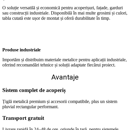
O soluție versatilă și economică pentru acoperișuri, fațade, garduri
sau construcții industriale. Disponibilă în mai multe grosimi și culori,
tabla cutată este ușor de montat și oferă durabilitate în timp.
Produse industriale
Importăm și distribuim materiale metalice pentru aplicații industriale,
oferind recomandări tehnice și soluții adaptate fiecărui proiect.
Avantaje
Sistem complet de acoperiș
Țiglă metalică premium și accesorii compatibile, plus un sistem
pluvial rectangular performant.
Transport gratuit
Livrare rapidă în 24–48 de ore, oriunde în țară, pentru sistemele