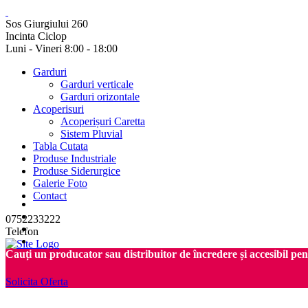
Sos Giurgiului 260
Incinta Ciclop
Luni - Vineri 8:00 - 18:00
Garduri
Garduri verticale
Garduri orizontale
Acoperisuri
Acoperișuri Caretta
Sistem Pluvial
Tabla Cutata
Produse Industriale
Produse Siderurgice
Galerie Foto
Contact
0752233222
Telefon
Cauți un producator sau distribuitor de încredere și accesibil pe
Solicita Oferta