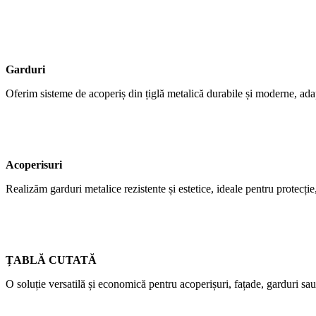
Garduri
Oferim sisteme de acoperiș din țiglă metalică durabile și moderne, adap
Acoperisuri
Realizăm garduri metalice rezistente și estetice, ideale pentru protecție,
ȚABLĂ CUTATĂ
O soluție versatilă și economică pentru acoperișuri, fațade, garduri sau 