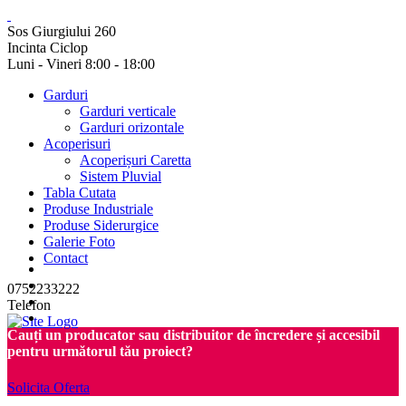
Sos Giurgiului 260
Incinta Ciclop
Luni - Vineri 8:00 - 18:00
Garduri
Garduri verticale
Garduri orizontale
Acoperisuri
Acoperișuri Caretta
Sistem Pluvial
Tabla Cutata
Produse Industriale
Produse Siderurgice
Galerie Foto
Contact
0752233222
Telefon
Cauți un producator sau distribuitor de încredere și accesibil
pentru următorul tău proiect?
Solicita Oferta