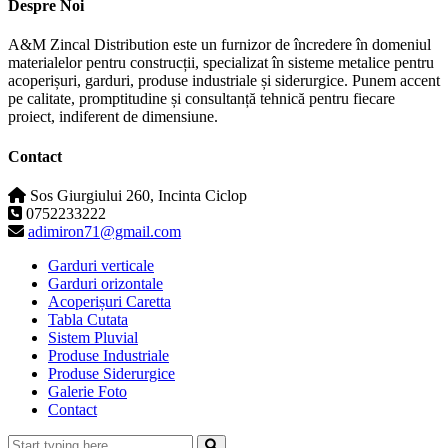
Despre Noi
A&M Zincal Distribution este un furnizor de încredere în domeniul
materialelor pentru construcții, specializat în sisteme metalice pentru
acoperișuri, garduri, produse industriale și siderurgice. Punem accent
pe calitate, promptitudine și consultanță tehnică pentru fiecare
proiect, indiferent de dimensiune.
Contact
Sos Giurgiului 260, Incinta Ciclop
0752233222
adimiron71@gmail.com
Garduri verticale
Garduri orizontale
Acoperișuri Caretta
Tabla Cutata
Sistem Pluvial
Produse Industriale
Produse Siderurgice
Galerie Foto
Contact