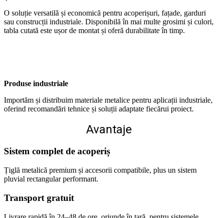
O soluție versatilă și economică pentru acoperișuri, fațade, garduri
sau construcții industriale. Disponibilă în mai multe grosimi și culori,
tabla cutată este ușor de montat și oferă durabilitate în timp.
Produse industriale
Importăm și distribuim materiale metalice pentru aplicații industriale,
oferind recomandări tehnice și soluții adaptate fiecărui proiect.
Avantaje
Sistem complet de acoperiș
Țiglă metalică premium și accesorii compatibile, plus un sistem
pluvial rectangular performant.
Transport gratuit
Livrare rapidă în 24–48 de ore, oriunde în țară, pentru sistemele