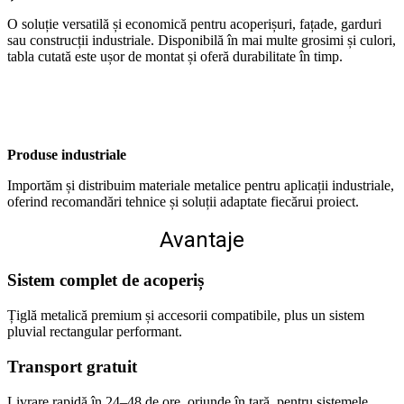
O soluție versatilă și economică pentru acoperișuri, fațade, garduri
sau construcții industriale. Disponibilă în mai multe grosimi și culori,
tabla cutată este ușor de montat și oferă durabilitate în timp.
Produse industriale
Importăm și distribuim materiale metalice pentru aplicații industriale,
oferind recomandări tehnice și soluții adaptate fiecărui proiect.
Avantaje
Sistem complet de acoperiș
Țiglă metalică premium și accesorii compatibile, plus un sistem
pluvial rectangular performant.
Transport gratuit
Livrare rapidă în 24–48 de ore, oriunde în țară, pentru sistemele