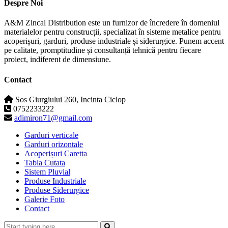
Despre Noi
A&M Zincal Distribution este un furnizor de încredere în domeniul
materialelor pentru construcții, specializat în sisteme metalice pentru
acoperișuri, garduri, produse industriale și siderurgice. Punem accent
pe calitate, promptitudine și consultanță tehnică pentru fiecare
proiect, indiferent de dimensiune.
Contact
Sos Giurgiului 260, Incinta Ciclop
0752233222
adimiron71@gmail.com
Garduri verticale
Garduri orizontale
Acoperișuri Caretta
Tabla Cutata
Sistem Pluvial
Produse Industriale
Produse Siderurgice
Galerie Foto
Contact