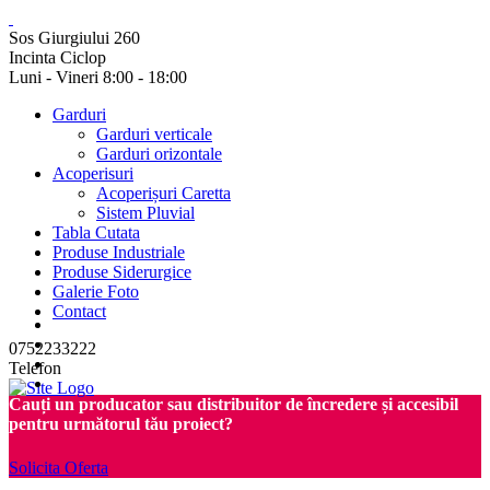
Sos Giurgiului 260
Incinta Ciclop
Luni - Vineri 8:00 - 18:00
Garduri
Garduri verticale
Garduri orizontale
Acoperisuri
Acoperișuri Caretta
Sistem Pluvial
Tabla Cutata
Produse Industriale
Produse Siderurgice
Galerie Foto
Contact
0752233222
Telefon
Cauți un producator sau distribuitor de încredere și accesibil
pentru următorul tău proiect?
Solicita Oferta