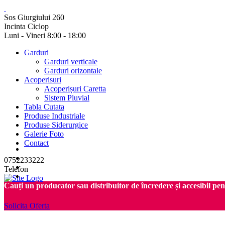
Sos Giurgiului 260
Incinta Ciclop
Luni - Vineri 8:00 - 18:00
Garduri
Garduri verticale
Garduri orizontale
Acoperisuri
Acoperișuri Caretta
Sistem Pluvial
Tabla Cutata
Produse Industriale
Produse Siderurgice
Galerie Foto
Contact
0752233222
Telefon
Cauți un producator sau distribuitor de încredere și accesibil pe
Solicita Oferta