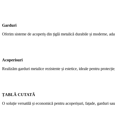
Garduri
Oferim sisteme de acoperiș din țiglă metalică durabile și moderne, adap
Acoperisuri
Realizăm garduri metalice rezistente și estetice, ideale pentru protecție,
ȚABLĂ CUTATĂ
O soluție versatilă și economică pentru acoperișuri, fațade, garduri sau 