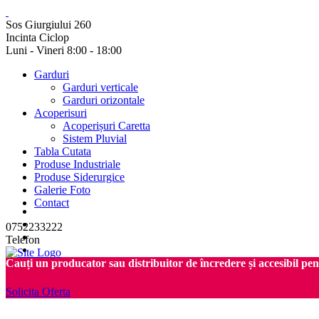
Sos Giurgiului 260
Incinta Ciclop
Luni - Vineri 8:00 - 18:00
Garduri
Garduri verticale
Garduri orizontale
Acoperisuri
Acoperișuri Caretta
Sistem Pluvial
Tabla Cutata
Produse Industriale
Produse Siderurgice
Galerie Foto
Contact
0752233222
Telefon
Cauți un producator sau distribuitor de încredere și accesibil pe
Solicita Oferta