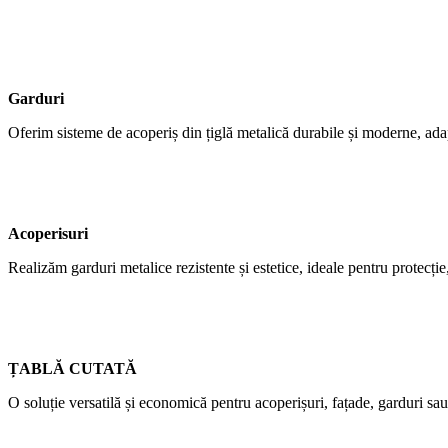
Garduri
Oferim sisteme de acoperiș din țiglă metalică durabile și moderne, adap
Acoperisuri
Realizăm garduri metalice rezistente și estetice, ideale pentru protecție,
ȚABLĂ CUTATĂ
O soluție versatilă și economică pentru acoperișuri, fațade, garduri sau 