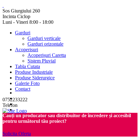
Sos Giurgiului 260
Incinta Ciclop
Luni - Vineri 8:00 - 18:00
Garduri
Garduri verticale
Garduri orizontale
Acoperisuri
Acoperișuri Caretta
Sistem Pluvial
Tabla Cutata
Produse Industriale
Produse Siderurgice
Galerie Foto
Contact
0752233222
Telefon
Cauți un producator sau distribuitor de încredere și accesibil
pentru următorul tău proiect?
Solicita Oferta