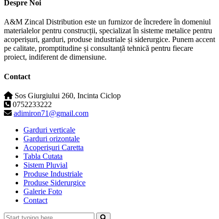
Despre Noi
A&M Zincal Distribution este un furnizor de încredere în domeniul
materialelor pentru construcții, specializat în sisteme metalice pentru
acoperișuri, garduri, produse industriale și siderurgice. Punem accent
pe calitate, promptitudine și consultanță tehnică pentru fiecare
proiect, indiferent de dimensiune.
Contact
Sos Giurgiului 260, Incinta Ciclop
0752233222
adimiron71@gmail.com
Garduri verticale
Garduri orizontale
Acoperișuri Caretta
Tabla Cutata
Sistem Pluvial
Produse Industriale
Produse Siderurgice
Galerie Foto
Contact