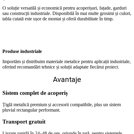
O soluție versatilă și economică pentru acoperișuri, fațade, garduri
sau construcții industriale. Disponibilă în mai multe grosimi și culori,
tabla cutată este ușor de montat și oferă durabilitate în timp.
Produse industriale
Importăm și distribuim materiale metalice pentru aplicații industriale,
oferind recomandări tehnice și soluții adaptate fiecărui proiect.
Avantaje
Sistem complet de acoperiș
Țiglă metalică premium și accesorii compatibile, plus un sistem
pluvial rectangular performant.
Transport gratuit
Livrare rapidă în 24–48 de ore, oriunde în țară, pentru sistemele