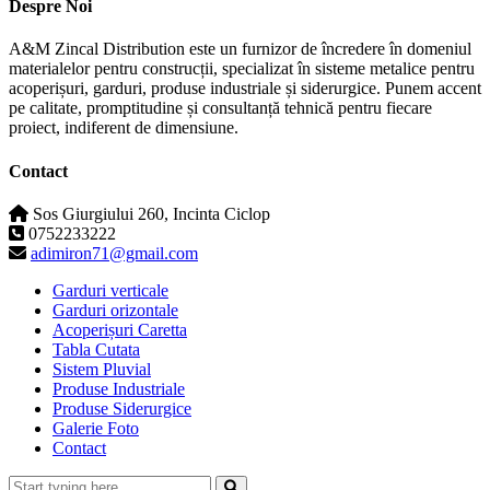
Despre Noi
A&M Zincal Distribution este un furnizor de încredere în domeniul
materialelor pentru construcții, specializat în sisteme metalice pentru
acoperișuri, garduri, produse industriale și siderurgice. Punem accent
pe calitate, promptitudine și consultanță tehnică pentru fiecare
proiect, indiferent de dimensiune.
Contact
Sos Giurgiului 260, Incinta Ciclop
0752233222
adimiron71@gmail.com
Garduri verticale
Garduri orizontale
Acoperișuri Caretta
Tabla Cutata
Sistem Pluvial
Produse Industriale
Produse Siderurgice
Galerie Foto
Contact