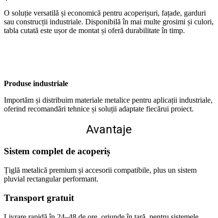
O soluție versatilă și economică pentru acoperișuri, fațade, garduri
sau construcții industriale. Disponibilă în mai multe grosimi și culori,
tabla cutată este ușor de montat și oferă durabilitate în timp.
Produse industriale
Importăm și distribuim materiale metalice pentru aplicații industriale,
oferind recomandări tehnice și soluții adaptate fiecărui proiect.
Avantaje
Sistem complet de acoperiș
Țiglă metalică premium și accesorii compatibile, plus un sistem
pluvial rectangular performant.
Transport gratuit
Livrare rapidă în 24–48 de ore, oriunde în țară, pentru sistemele