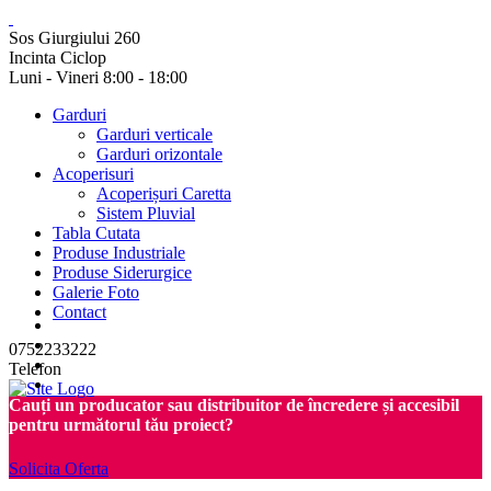
Sos Giurgiului 260
Incinta Ciclop
Luni - Vineri 8:00 - 18:00
Garduri
Garduri verticale
Garduri orizontale
Acoperisuri
Acoperișuri Caretta
Sistem Pluvial
Tabla Cutata
Produse Industriale
Produse Siderurgice
Galerie Foto
Contact
0752233222
Telefon
Cauți un producator sau distribuitor de încredere și accesibil
pentru următorul tău proiect?
Solicita Oferta