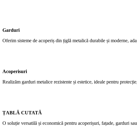
Garduri
Oferim sisteme de acoperiș din țiglă metalică durabile și moderne, adap
Acoperisuri
Realizăm garduri metalice rezistente și estetice, ideale pentru protecție,
ȚABLĂ CUTATĂ
O soluție versatilă și economică pentru acoperișuri, fațade, garduri sau 