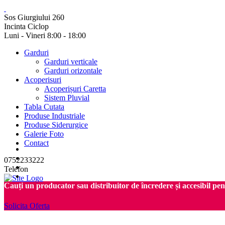
Sos Giurgiului 260
Incinta Ciclop
Luni - Vineri 8:00 - 18:00
Garduri
Garduri verticale
Garduri orizontale
Acoperisuri
Acoperișuri Caretta
Sistem Pluvial
Tabla Cutata
Produse Industriale
Produse Siderurgice
Galerie Foto
Contact
0752233222
Telefon
Cauți un producator sau distribuitor de încredere și accesibil pe
Solicita Oferta