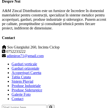
Despre Noi
A&M Zincal Distribution este un furnizor de încredere în domeniul
materialelor pentru construcții, specializat în sisteme metalice pentru
acoperișuri, garduri, produse industriale și siderurgice. Punem accent
pe calitate, promptitudine și consultanță tehnică pentru fiecare
proiect, indiferent de dimensiune.
Contact
Sos Giurgiului 260, Incinta Ciclop
0752233222
adimiron71@gmail.com
Garduri verticale
Garduri orizontale
Acoperișuri Caretta
Tabla Cutata
Sistem Pluvial
Produse Industriale
Produse Siderurgice
Galerie Foto
Contact