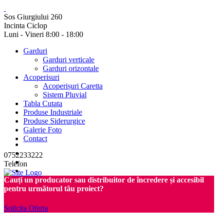
Sos Giurgiului 260
Incinta Ciclop
Luni - Vineri 8:00 - 18:00
Garduri
Garduri verticale
Garduri orizontale
Acoperisuri
Acoperișuri Caretta
Sistem Pluvial
Tabla Cutata
Produse Industriale
Produse Siderurgice
Galerie Foto
Contact
0752233222
Telefon
Cauți un producator sau distribuitor de încredere și accesibil
pentru următorul tău proiect?
Solicita Oferta