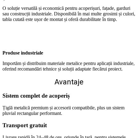
O soluție versatilă și economică pentru acoperișuri, fațade, garduri
sau construcții industriale. Disponibilă în mai multe grosimi și culori,
tabla cutată este ușor de montat și oferă durabilitate în timp.
Produse industriale
Importăm și distribuim materiale metalice pentru aplicații industriale,
oferind recomandări tehnice și soluții adaptate fiecărui proiect.
Avantaje
Sistem complet de acoperiș
Țiglă metalică premium și accesorii compatibile, plus un sistem
pluvial rectangular performant.
Transport gratuit
Livrare rapidă în 24–48 de ore, oriunde în țară, pentru sistemele