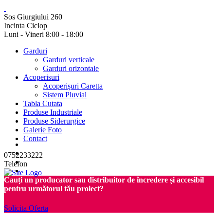
Sos Giurgiului 260
Incinta Ciclop
Luni - Vineri 8:00 - 18:00
Garduri
Garduri verticale
Garduri orizontale
Acoperisuri
Acoperișuri Caretta
Sistem Pluvial
Tabla Cutata
Produse Industriale
Produse Siderurgice
Galerie Foto
Contact
0752233222
Telefon
Cauți un producator sau distribuitor de încredere și accesibil
pentru următorul tău proiect?
Solicita Oferta