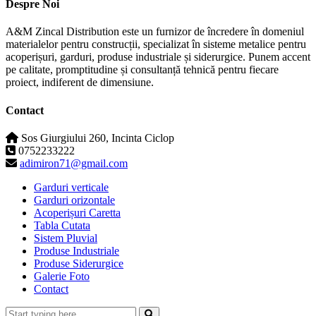
Despre Noi
A&M Zincal Distribution este un furnizor de încredere în domeniul
materialelor pentru construcții, specializat în sisteme metalice pentru
acoperișuri, garduri, produse industriale și siderurgice. Punem accent
pe calitate, promptitudine și consultanță tehnică pentru fiecare
proiect, indiferent de dimensiune.
Contact
Sos Giurgiului 260, Incinta Ciclop
0752233222
adimiron71@gmail.com
Garduri verticale
Garduri orizontale
Acoperișuri Caretta
Tabla Cutata
Sistem Pluvial
Produse Industriale
Produse Siderurgice
Galerie Foto
Contact