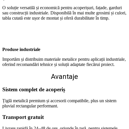
O soluție versatilă și economică pentru acoperișuri, fațade, garduri
sau construcții industriale. Disponibilă în mai multe grosimi și culori,
tabla cutată este ușor de montat și oferă durabilitate în timp.
Produse industriale
Importăm și distribuim materiale metalice pentru aplicații industriale,
oferind recomandări tehnice și soluții adaptate fiecărui proiect.
Avantaje
Sistem complet de acoperiș
Țiglă metalică premium și accesorii compatibile, plus un sistem
pluvial rectangular performant.
Transport gratuit
Livrare rapidă în 24–48 de ore, oriunde în țară, pentru sistemele