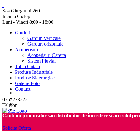
Sos Giurgiului 260
Incinta Ciclop
Luni - Vineri 8:00 - 18:00
Garduri
Garduri verticale
Garduri orizontale
Acoperisuri
Acoperișuri Caretta
Sistem Pluvial
Tabla Cutata
Produse Industriale
Produse Siderurgice
Galerie Foto
Contact
0752233222
Telefon
Cauți un producator sau distribuitor de încredere și accesibil pe
Solicita Oferta