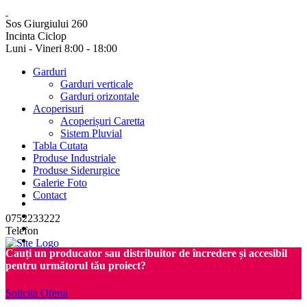
Sos Giurgiului 260
Incinta Ciclop
Luni - Vineri 8:00 - 18:00
Garduri
Garduri verticale
Garduri orizontale
Acoperisuri
Acoperișuri Caretta
Sistem Pluvial
Tabla Cutata
Produse Industriale
Produse Siderurgice
Galerie Foto
Contact
0752233222
Telefon
Cauți un producator sau distribuitor de încredere și accesibil
pentru următorul tău proiect?
Solicita Oferta