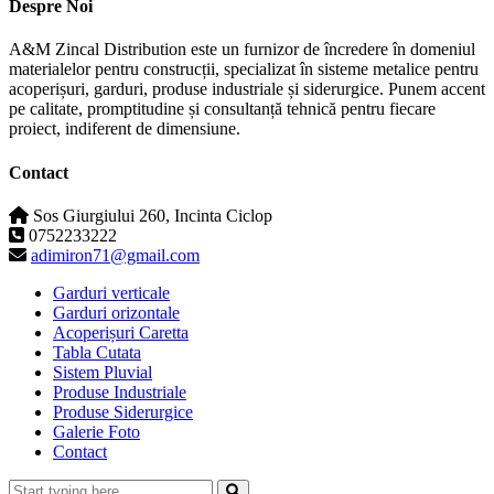
Despre Noi
A&M Zincal Distribution este un furnizor de încredere în domeniul
materialelor pentru construcții, specializat în sisteme metalice pentru
acoperișuri, garduri, produse industriale și siderurgice. Punem accent
pe calitate, promptitudine și consultanță tehnică pentru fiecare
proiect, indiferent de dimensiune.
Contact
Sos Giurgiului 260, Incinta Ciclop
0752233222
adimiron71@gmail.com
Garduri verticale
Garduri orizontale
Acoperișuri Caretta
Tabla Cutata
Sistem Pluvial
Produse Industriale
Produse Siderurgice
Galerie Foto
Contact