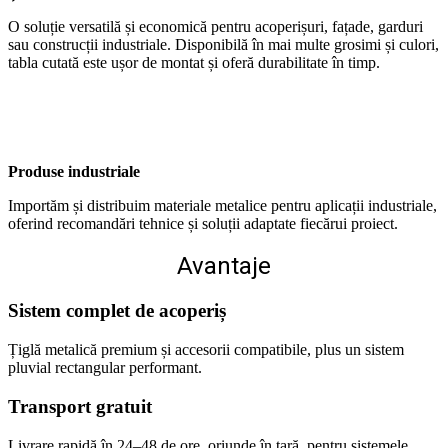
O soluție versatilă și economică pentru acoperișuri, fațade, garduri
sau construcții industriale. Disponibilă în mai multe grosimi și culori,
tabla cutată este ușor de montat și oferă durabilitate în timp.
Produse industriale
Importăm și distribuim materiale metalice pentru aplicații industriale,
oferind recomandări tehnice și soluții adaptate fiecărui proiect.
Avantaje
Sistem complet de acoperiș
Țiglă metalică premium și accesorii compatibile, plus un sistem
pluvial rectangular performant.
Transport gratuit
Livrare rapidă în 24–48 de ore, oriunde în țară, pentru sistemele