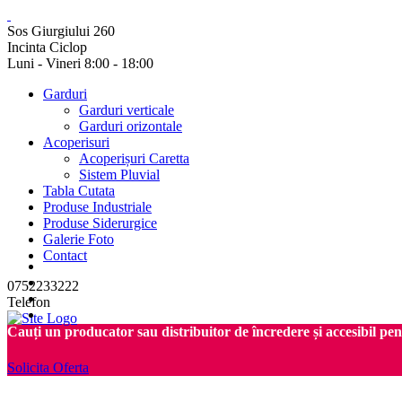
Sos Giurgiului 260
Incinta Ciclop
Luni - Vineri 8:00 - 18:00
Garduri
Garduri verticale
Garduri orizontale
Acoperisuri
Acoperișuri Caretta
Sistem Pluvial
Tabla Cutata
Produse Industriale
Produse Siderurgice
Galerie Foto
Contact
0752233222
Telefon
Cauți un producator sau distribuitor de încredere și accesibil pe
Solicita Oferta