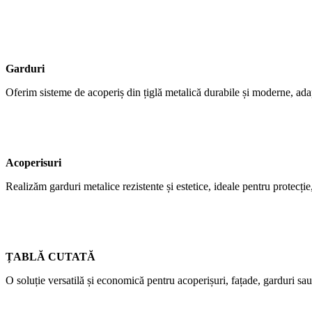
Garduri
Oferim sisteme de acoperiș din țiglă metalică durabile și moderne, adap
Acoperisuri
Realizăm garduri metalice rezistente și estetice, ideale pentru protecție,
ȚABLĂ CUTATĂ
O soluție versatilă și economică pentru acoperișuri, fațade, garduri sau 