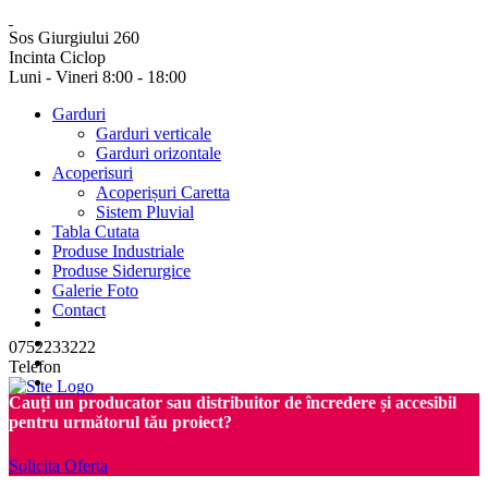
Sos Giurgiului 260
Incinta Ciclop
Luni - Vineri 8:00 - 18:00
Garduri
Garduri verticale
Garduri orizontale
Acoperisuri
Acoperișuri Caretta
Sistem Pluvial
Tabla Cutata
Produse Industriale
Produse Siderurgice
Galerie Foto
Contact
0752233222
Telefon
Cauți un producator sau distribuitor de încredere și accesibil
pentru următorul tău proiect?
Solicita Oferta