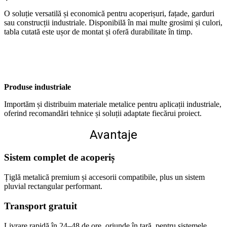
O soluție versatilă și economică pentru acoperișuri, fațade, garduri
sau construcții industriale. Disponibilă în mai multe grosimi și culori,
tabla cutată este ușor de montat și oferă durabilitate în timp.
Produse industriale
Importăm și distribuim materiale metalice pentru aplicații industriale,
oferind recomandări tehnice și soluții adaptate fiecărui proiect.
Avantaje
Sistem complet de acoperiș
Țiglă metalică premium și accesorii compatibile, plus un sistem
pluvial rectangular performant.
Transport gratuit
Livrare rapidă în 24–48 de ore, oriunde în țară, pentru sistemele