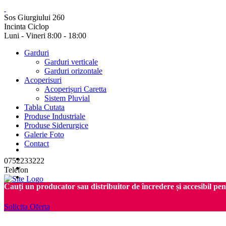
Sos Giurgiului 260
Incinta Ciclop
Luni - Vineri 8:00 - 18:00
Garduri
Garduri verticale
Garduri orizontale
Acoperisuri
Acoperișuri Caretta
Sistem Pluvial
Tabla Cutata
Produse Industriale
Produse Siderurgice
Galerie Foto
Contact
0752233222
Telefon
Cauți un producator sau distribuitor de încredere și accesibil pe
Solicita Oferta