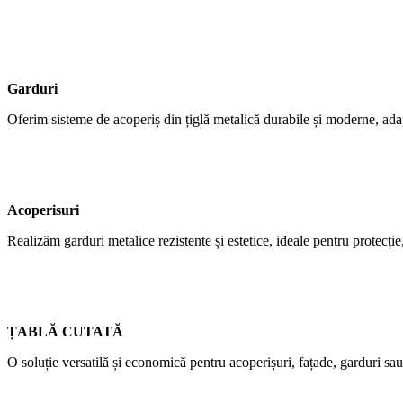
Garduri
Oferim sisteme de acoperiș din țiglă metalică durabile și moderne, adap
Acoperisuri
Realizăm garduri metalice rezistente și estetice, ideale pentru protecție,
ȚABLĂ CUTATĂ
O soluție versatilă și economică pentru acoperișuri, fațade, garduri sau 