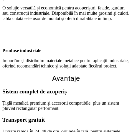
O soluție versatilă și economică pentru acoperișuri, fațade, garduri
sau construcții industriale. Disponibilă în mai multe grosimi și culori,
tabla cutată este ușor de montat și oferă durabilitate în timp.
Produse industriale
Importăm și distribuim materiale metalice pentru aplicații industriale,
oferind recomandări tehnice și soluții adaptate fiecărui proiect.
Avantaje
Sistem complet de acoperiș
Țiglă metalică premium și accesorii compatibile, plus un sistem
pluvial rectangular performant.
Transport gratuit
Livrare rapidă în 24–48 de ore, oriunde în țară, pentru sistemele