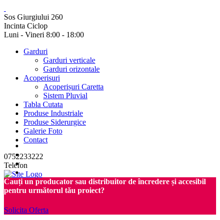
Sos Giurgiului 260
Incinta Ciclop
Luni - Vineri 8:00 - 18:00
Garduri
Garduri verticale
Garduri orizontale
Acoperisuri
Acoperișuri Caretta
Sistem Pluvial
Tabla Cutata
Produse Industriale
Produse Siderurgice
Galerie Foto
Contact
0752233222
Telefon
Cauți un producator sau distribuitor de încredere și accesibil
pentru următorul tău proiect?
Solicita Oferta