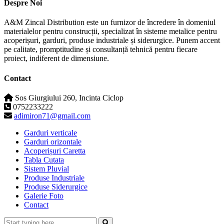
Despre Noi
A&M Zincal Distribution este un furnizor de încredere în domeniul
materialelor pentru construcții, specializat în sisteme metalice pentru
acoperișuri, garduri, produse industriale și siderurgice. Punem accent
pe calitate, promptitudine și consultanță tehnică pentru fiecare
proiect, indiferent de dimensiune.
Contact
Sos Giurgiului 260, Incinta Ciclop
0752233222
adimiron71@gmail.com
Garduri verticale
Garduri orizontale
Acoperișuri Caretta
Tabla Cutata
Sistem Pluvial
Produse Industriale
Produse Siderurgice
Galerie Foto
Contact