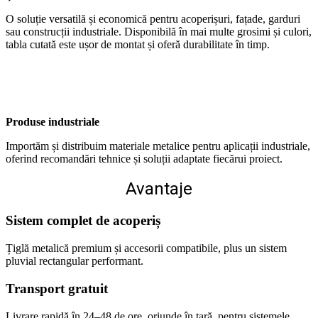
O soluție versatilă și economică pentru acoperișuri, fațade, garduri
sau construcții industriale. Disponibilă în mai multe grosimi și culori,
tabla cutată este ușor de montat și oferă durabilitate în timp.
Produse industriale
Importăm și distribuim materiale metalice pentru aplicații industriale,
oferind recomandări tehnice și soluții adaptate fiecărui proiect.
Avantaje
Sistem complet de acoperiș
Țiglă metalică premium și accesorii compatibile, plus un sistem
pluvial rectangular performant.
Transport gratuit
Livrare rapidă în 24–48 de ore, oriunde în țară, pentru sistemele