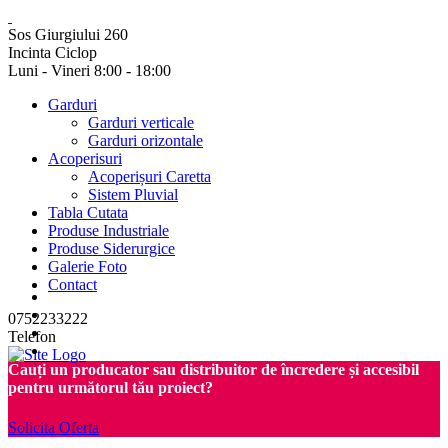
Sos Giurgiului 260
Incinta Ciclop
Luni - Vineri 8:00 - 18:00
Garduri
Garduri verticale
Garduri orizontale
Acoperisuri
Acoperișuri Caretta
Sistem Pluvial
Tabla Cutata
Produse Industriale
Produse Siderurgice
Galerie Foto
Contact
0752233222
Telefon
Cauți un producator sau distribuitor de încredere și accesibil
pentru următorul tău proiect?
Solicita Oferta