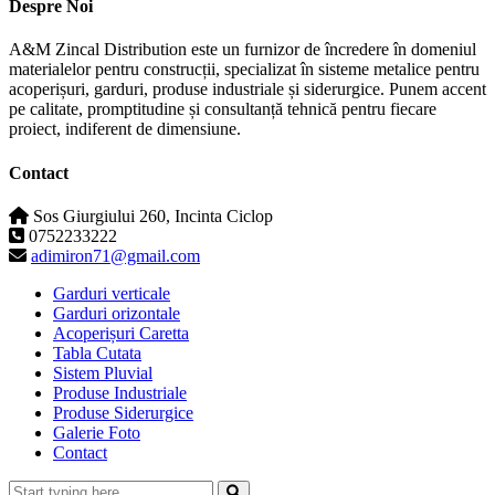
Despre Noi
A&M Zincal Distribution este un furnizor de încredere în domeniul
materialelor pentru construcții, specializat în sisteme metalice pentru
acoperișuri, garduri, produse industriale și siderurgice. Punem accent
pe calitate, promptitudine și consultanță tehnică pentru fiecare
proiect, indiferent de dimensiune.
Contact
Sos Giurgiului 260, Incinta Ciclop
0752233222
adimiron71@gmail.com
Garduri verticale
Garduri orizontale
Acoperișuri Caretta
Tabla Cutata
Sistem Pluvial
Produse Industriale
Produse Siderurgice
Galerie Foto
Contact