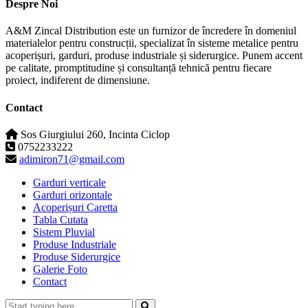
Despre Noi
A&M Zincal Distribution este un furnizor de încredere în domeniul
materialelor pentru construcții, specializat în sisteme metalice pentru
acoperișuri, garduri, produse industriale și siderurgice. Punem accent
pe calitate, promptitudine și consultanță tehnică pentru fiecare
proiect, indiferent de dimensiune.
Contact
Sos Giurgiului 260, Incinta Ciclop
0752233222
adimiron71@gmail.com
Garduri verticale
Garduri orizontale
Acoperișuri Caretta
Tabla Cutata
Sistem Pluvial
Produse Industriale
Produse Siderurgice
Galerie Foto
Contact