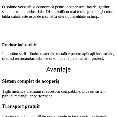
O soluție versatilă și economică pentru acoperișuri, fațade, garduri
sau construcții industriale. Disponibilă în mai multe grosimi și culori,
tabla cutată este ușor de montat și oferă durabilitate în timp.
Produse industriale
Importăm și distribuim materiale metalice pentru aplicații industriale,
oferind recomandări tehnice și soluții adaptate fiecărui proiect.
Avantaje
Sistem complet de acoperiș
Țiglă metalică premium și accesorii compatibile, plus un sistem
pluvial rectangular performant.
Transport gratuit
Livrare rapidă în 24–48 de ore, oriunde în țară, pentru sistemele