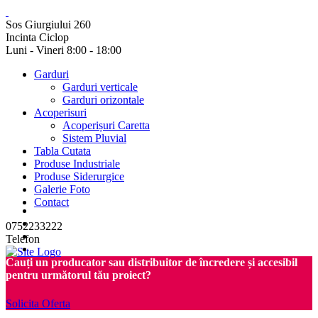
Sos Giurgiului 260
Incinta Ciclop
Luni - Vineri 8:00 - 18:00
Garduri
Garduri verticale
Garduri orizontale
Acoperisuri
Acoperișuri Caretta
Sistem Pluvial
Tabla Cutata
Produse Industriale
Produse Siderurgice
Galerie Foto
Contact
0752233222
Telefon
Cauți un producator sau distribuitor de încredere și accesibil
pentru următorul tău proiect?
Solicita Oferta