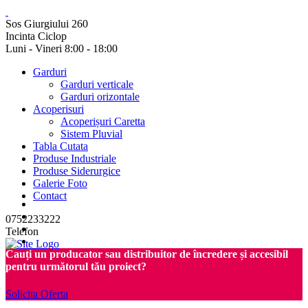
Sos Giurgiului 260
Incinta Ciclop
Luni - Vineri 8:00 - 18:00
Garduri
Garduri verticale
Garduri orizontale
Acoperisuri
Acoperișuri Caretta
Sistem Pluvial
Tabla Cutata
Produse Industriale
Produse Siderurgice
Galerie Foto
Contact
0752233222
Telefon
Cauți un producator sau distribuitor de încredere și accesibil
pentru următorul tău proiect?
Solicita Oferta