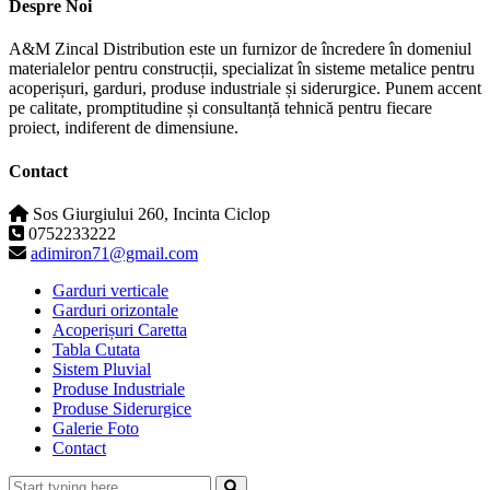
Despre Noi
A&M Zincal Distribution este un furnizor de încredere în domeniul
materialelor pentru construcții, specializat în sisteme metalice pentru
acoperișuri, garduri, produse industriale și siderurgice. Punem accent
pe calitate, promptitudine și consultanță tehnică pentru fiecare
proiect, indiferent de dimensiune.
Contact
Sos Giurgiului 260, Incinta Ciclop
0752233222
adimiron71@gmail.com
Garduri verticale
Garduri orizontale
Acoperișuri Caretta
Tabla Cutata
Sistem Pluvial
Produse Industriale
Produse Siderurgice
Galerie Foto
Contact