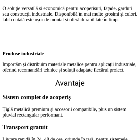
O soluție versatilă și economică pentru acoperișuri, fațade, garduri
sau construcții industriale. Disponibilă în mai multe grosimi și culori,
tabla cutată este ușor de montat și oferă durabilitate în timp.
Produse industriale
Importăm și distribuim materiale metalice pentru aplicații industriale,
oferind recomandări tehnice și soluții adaptate fiecărui proiect.
Avantaje
Sistem complet de acoperiș
Țiglă metalică premium și accesorii compatibile, plus un sistem
pluvial rectangular performant.
Transport gratuit
Livrare rapidă în 24–48 de ore, oriunde în țară, pentru sistemele