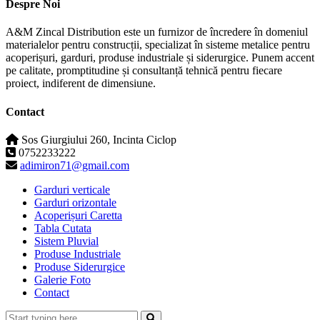
Despre Noi
A&M Zincal Distribution este un furnizor de încredere în domeniul
materialelor pentru construcții, specializat în sisteme metalice pentru
acoperișuri, garduri, produse industriale și siderurgice. Punem accent
pe calitate, promptitudine și consultanță tehnică pentru fiecare
proiect, indiferent de dimensiune.
Contact
Sos Giurgiului 260, Incinta Ciclop
0752233222
adimiron71@gmail.com
Garduri verticale
Garduri orizontale
Acoperișuri Caretta
Tabla Cutata
Sistem Pluvial
Produse Industriale
Produse Siderurgice
Galerie Foto
Contact