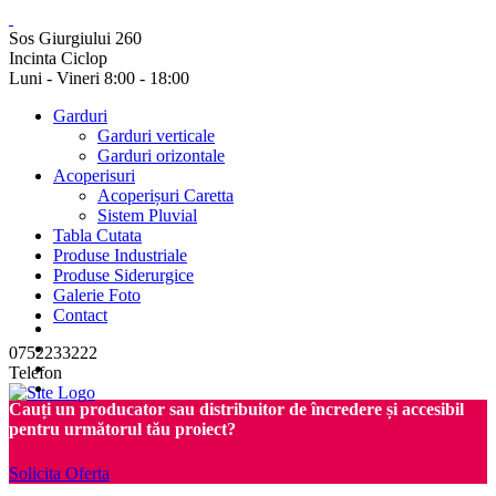
Sos Giurgiului 260
Incinta Ciclop
Luni - Vineri 8:00 - 18:00
Garduri
Garduri verticale
Garduri orizontale
Acoperisuri
Acoperișuri Caretta
Sistem Pluvial
Tabla Cutata
Produse Industriale
Produse Siderurgice
Galerie Foto
Contact
0752233222
Telefon
Cauți un producator sau distribuitor de încredere și accesibil
pentru următorul tău proiect?
Solicita Oferta