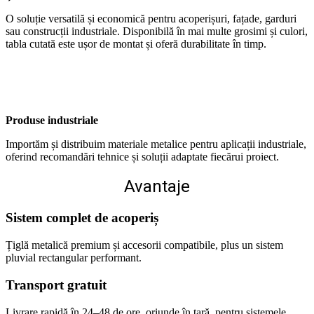
O soluție versatilă și economică pentru acoperișuri, fațade, garduri
sau construcții industriale. Disponibilă în mai multe grosimi și culori,
tabla cutată este ușor de montat și oferă durabilitate în timp.
Produse industriale
Importăm și distribuim materiale metalice pentru aplicații industriale,
oferind recomandări tehnice și soluții adaptate fiecărui proiect.
Avantaje
Sistem complet de acoperiș
Țiglă metalică premium și accesorii compatibile, plus un sistem
pluvial rectangular performant.
Transport gratuit
Livrare rapidă în 24–48 de ore, oriunde în țară, pentru sistemele