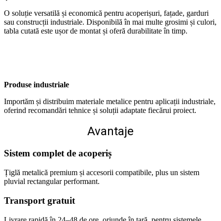
O soluție versatilă și economică pentru acoperișuri, fațade, garduri
sau construcții industriale. Disponibilă în mai multe grosimi și culori,
tabla cutată este ușor de montat și oferă durabilitate în timp.
Produse industriale
Importăm și distribuim materiale metalice pentru aplicații industriale,
oferind recomandări tehnice și soluții adaptate fiecărui proiect.
Avantaje
Sistem complet de acoperiș
Țiglă metalică premium și accesorii compatibile, plus un sistem
pluvial rectangular performant.
Transport gratuit
Livrare rapidă în 24–48 de ore, oriunde în țară, pentru sistemele