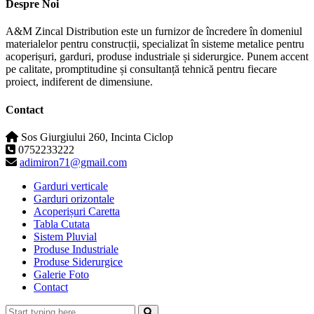
Despre Noi
A&M Zincal Distribution este un furnizor de încredere în domeniul
materialelor pentru construcții, specializat în sisteme metalice pentru
acoperișuri, garduri, produse industriale și siderurgice. Punem accent
pe calitate, promptitudine și consultanță tehnică pentru fiecare
proiect, indiferent de dimensiune.
Contact
Sos Giurgiului 260, Incinta Ciclop
0752233222
adimiron71@gmail.com
Garduri verticale
Garduri orizontale
Acoperișuri Caretta
Tabla Cutata
Sistem Pluvial
Produse Industriale
Produse Siderurgice
Galerie Foto
Contact