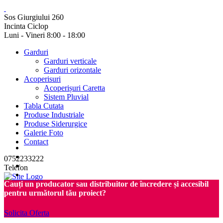
Sos Giurgiului 260
Incinta Ciclop
Luni - Vineri 8:00 - 18:00
Garduri
Garduri verticale
Garduri orizontale
Acoperisuri
Acoperișuri Caretta
Sistem Pluvial
Tabla Cutata
Produse Industriale
Produse Siderurgice
Galerie Foto
Contact
0752233222
Telefon
Cauți un producator sau distribuitor de încredere și accesibil
pentru următorul tău proiect?
Solicita Oferta