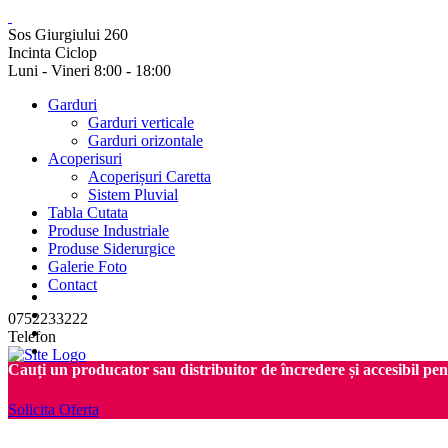
Sos Giurgiului 260
Incinta Ciclop
Luni - Vineri 8:00 - 18:00
Garduri
Garduri verticale
Garduri orizontale
Acoperisuri
Acoperișuri Caretta
Sistem Pluvial
Tabla Cutata
Produse Industriale
Produse Siderurgice
Galerie Foto
Contact
0752233222
Telefon
Cauți un producator sau distribuitor de încredere și accesibil pe
Solicita Oferta