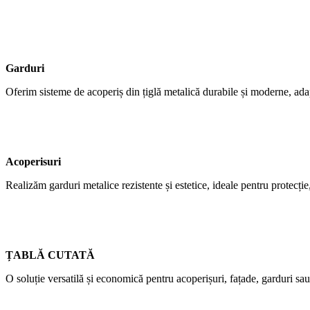
Garduri
Oferim sisteme de acoperiș din țiglă metalică durabile și moderne, adap
Acoperisuri
Realizăm garduri metalice rezistente și estetice, ideale pentru protecție,
ȚABLĂ CUTATĂ
O soluție versatilă și economică pentru acoperișuri, fațade, garduri sau 