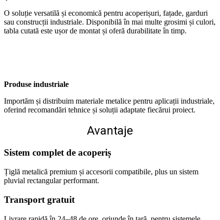
O soluție versatilă și economică pentru acoperișuri, fațade, garduri
sau construcții industriale. Disponibilă în mai multe grosimi și culori,
tabla cutată este ușor de montat și oferă durabilitate în timp.
Produse industriale
Importăm și distribuim materiale metalice pentru aplicații industriale,
oferind recomandări tehnice și soluții adaptate fiecărui proiect.
Avantaje
Sistem complet de acoperiș
Țiglă metalică premium și accesorii compatibile, plus un sistem
pluvial rectangular performant.
Transport gratuit
Livrare rapidă în 24–48 de ore, oriunde în țară, pentru sistemele