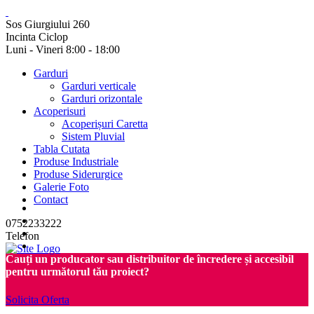
Sos Giurgiului 260
Incinta Ciclop
Luni - Vineri 8:00 - 18:00
Garduri
Garduri verticale
Garduri orizontale
Acoperisuri
Acoperișuri Caretta
Sistem Pluvial
Tabla Cutata
Produse Industriale
Produse Siderurgice
Galerie Foto
Contact
0752233222
Telefon
Cauți un producator sau distribuitor de încredere și accesibil
pentru următorul tău proiect?
Solicita Oferta