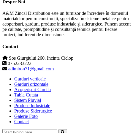
Despre Noi
A&M Zincal Distribution este un furnizor de încredere în domeniul
materialelor pentru construcții, specializat în sisteme metalice pentru
acoperișuri, garduri, produse industriale și siderurgice. Punem accent
pe calitate, promptitudine și consultanță tehnică pentru fiecare
proiect, indiferent de dimensiune.
Contact
Sos Giurgiului 260, Incinta Ciclop
0752233222
adimiron71@gmail.com
Garduri verticale
Garduri orizontale
Acoperișuri Caretta
Tabla Cutata
Sistem Pluvial
Produse Industriale
Produse Siderurgice
Galerie Foto
Contact